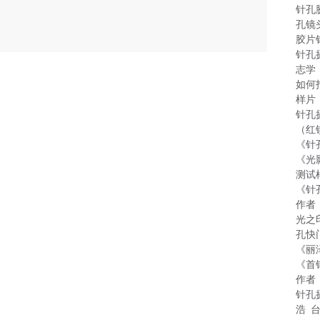
针孔
孔镜
胶片
针孔
志学
如何
样片
针孔
（红
《针
《光
测试
《针
作者
光之
孔快
《丽
《首
作者
针孔
浩 