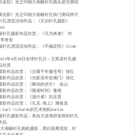
影金轮》光之印相大画幅针孔镜头逆光测试
泽光影》光之印相大画幅针孔快门测试样片
针孔漂流活动作品：《又识针孔摄影》
aoS
幅针孔摄影作品欣赏：《凡为将者》 作
 李奇安
幅针孔漂流活动作品：《不确定性》Sivan
2023年4月30日全球针孔日：王凤龙针孔摄
品欣赏
摄影作品欣赏：《古碟千年傲苍穹》张红
摄影作品欣赏：《光影流年驻佛门》张红
摄影作品欣赏：《舞动的丝巾》 金山
摄影作品欣赏：《慢速时间》毒镜
摄影作品欣赏：《漫行者》刘玉贤
摄影作品欣赏：《孔见·海上》潘俊龙
karl richards的艺术相机Karlos
幅针孔摄影作品：来自大连海胆老师的针孔
作品
:大画幅针孔相机摄影，黑白脱离现实，针
影又走近真实