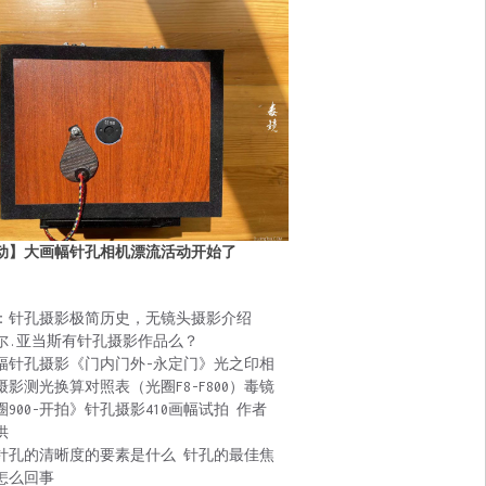
动】大画幅针孔相机漂流活动开始了
：针孔摄影极简历史，无镜头摄影介绍
尔.亚当斯有针孔摄影作品么？
幅针孔摄影《门内门外-永定门》光之印相
摄影测光换算对照表（光圈F8-F800）毒镜
圈900-开拍》针孔摄影410画幅试拍 作者
供
针孔的清晰度的要素是什么 针孔的最佳焦
怎么回事