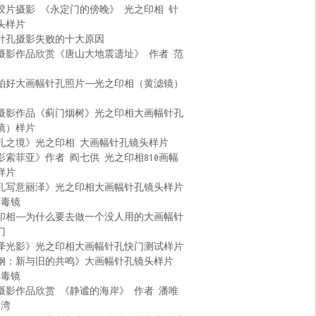
胶片摄影 《永定门的傍晚》 光之印相 针
头样片
针孔摄影失败的十大原因
摄影作品欣赏《唐山大地震遗址》 作者 范
拍好大画幅针孔照片——光之印相（黄滤镜）
摄影作品《蓟门烟树》光之印相大画幅针孔
镜）样片
孔之境》光之印相 大画幅针孔镜头样片
影索菲亚》作者 阎七供 光之印相810画幅
样片
孔写意丽泽》光之印相大画幅针孔镜头样片
 毒镜
印相——为什么要去做一个没人用的大画幅针
门
泽光影》光之印相大画幅针孔快门测试样片
钢：新与旧的共鸣》大画幅针孔镜头样片
 毒镜
摄影作品欣赏 《静谧的海岸》 作者 潘唯
台湾