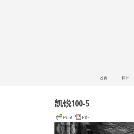
毒镜头
沿着时光逆流而上
首页
样片
凯锐100-5