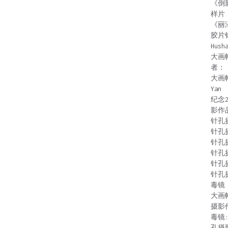
《倒
样片
《丽
胶片
Hush
大画
者：
大画
Yan
纪念
影作
针孔
针孔
针孔
针孔
针孔
针孔
毒镜：
大画
摄影
毒镜
孔摄