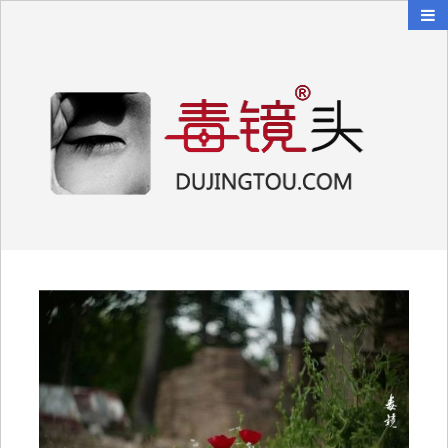
毒镜头
沿着时光逆流而上