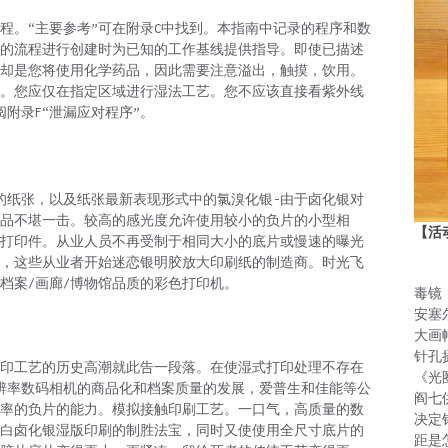
程。“主要参考”可在附录C中找到。本指南中记录的程序和数
的流程进行创建时为已知的工作基线提供指导。即使已描述
却是您将使用化学药品，因此需要注意溢出，触摸，饮用。
。您应仅在指定区域进行湿法工艺。您不应该直接看紫外线
附录F“泄漏应对程序”。
的纸张，以及纸张最新表现形式中的氯溴化银-由于卤化银对
品不堪一击。较高的感光度允许使用较小的负片的小型相
【活
打印件。从业人员不再受制于相同大小的底片或慢速的曝光
，这些从业者开始迷恋银明胶放大印刷纸的制造商。时光飞
档案/画廊/博物馆品质的彩色打印机。
毒镜
安塞
大画
针孔
湿印工艺的历史高潮就此告一段落。在使湿式打印处理不存在
《光
辨率数码相机的商品化和档案质量的发展，爱普生和佳能等公
阎七
率的负片的能力。模拟接触印刷工艺。一口气，高质量的数
决定
白卤化银湿版印刷的制胜法宝，同时又使使用全尺寸底片的
距是