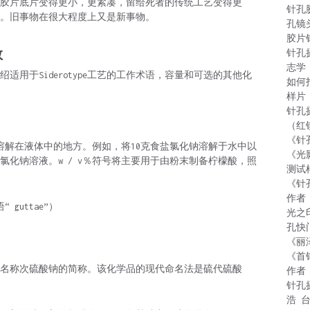
胶片底片变得更小，更紧凑，留给死者的传统工艺变得更
针孔
。旧事物在很大程度上又是新事物。
孔镜
胶片
数
针孔
志学
用于Siderotype工艺的工作术语，容量和可选的其他化
如何
样片
针孔
（红
《针
品溶解在液体中的地方。例如，将10克食盐氯化钠溶解于水中以
《光
v的氯化钠溶液。w / v％符号将主要用于由粉末制备柠檬酸，照
测试
《针
作者
guttae”）
光之
孔快
《丽
《首
化学名称次硫酸钠的简称。该化学品的现代命名法是硫代硫酸
作者
针孔
浩 