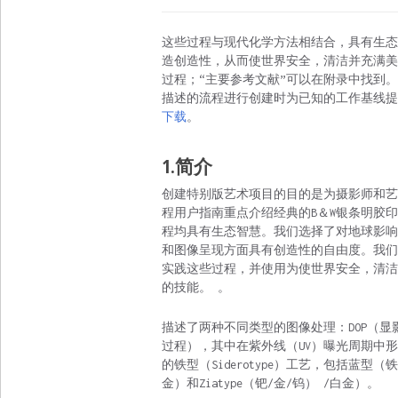
这些过程与现代化学方法相结合，具有生态
造创造性，从而使世界安全，清洁并充满美
过程；“主要参考文献”可以在附录中找到
描述的流程进行创建时为已知的工作基线提供
下载
。
1.简介
创建特别版艺术项目的目的是为摄影师和艺
程用户指南重点介绍经典的B＆W银条明胶
程均具有生态智慧。我们选择了对地球影响
和图像呈现方面具有创造性的自由度。我们
实践这些过程，并使用为使世界安全，清洁
的技能。 。
描述了两种不同类型的图像处理：DOP（显
过程），其中在紫外线（UV）曝光周期中
的铁型（Siderotype）工艺，包括蓝型（铁），
金）和Ziatype（钯/金/钨） /白金）。