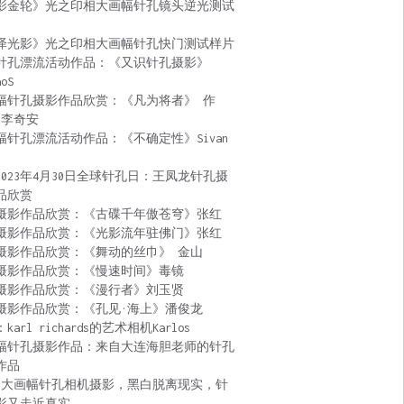
影金轮》光之印相大画幅针孔镜头逆光测试
泽光影》光之印相大画幅针孔快门测试样片
针孔漂流活动作品：《又识针孔摄影》
aoS
幅针孔摄影作品欣赏：《凡为将者》 作
 李奇安
幅针孔漂流活动作品：《不确定性》Sivan
2023年4月30日全球针孔日：王凤龙针孔摄
品欣赏
摄影作品欣赏：《古碟千年傲苍穹》张红
摄影作品欣赏：《光影流年驻佛门》张红
摄影作品欣赏：《舞动的丝巾》 金山
摄影作品欣赏：《慢速时间》毒镜
摄影作品欣赏：《漫行者》刘玉贤
摄影作品欣赏：《孔见·海上》潘俊龙
karl richards的艺术相机Karlos
幅针孔摄影作品：来自大连海胆老师的针孔
作品
:大画幅针孔相机摄影，黑白脱离现实，针
影又走近真实