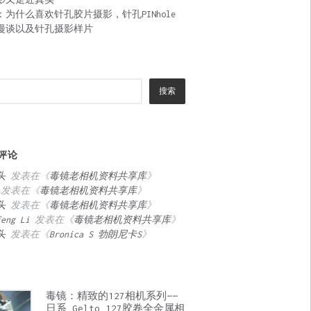
：为什么喜欢针孔胶片摄影，针孔PINhole
漫谈以及针孔摄影样片
搜索
评论
头
发表在《
毒镜老相机资料共享库
》
发表在《
毒镜老相机资料共享库
》
头
发表在《
毒镜老相机资料共享库
》
feng Li
发表在《
毒镜老相机资料共享库
》
头
发表在《
Bronica S 勃朗尼卡S
》
毒镜：精致的127相机系列——
日系 Gelto 127胶卷全金属相