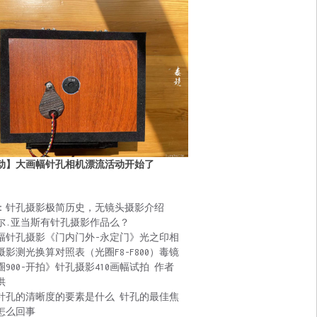
动】大画幅针孔相机漂流活动开始了
：针孔摄影极简历史，无镜头摄影介绍
尔.亚当斯有针孔摄影作品么？
幅针孔摄影《门内门外-永定门》光之印相
摄影测光换算对照表（光圈F8-F800）毒镜
圈900-开拍》针孔摄影410画幅试拍 作者
供
针孔的清晰度的要素是什么 针孔的最佳焦
怎么回事