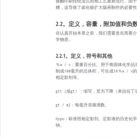
接触印刷传统湿式照相工艺重新流行。由于
糟，这导致了卤化银扩大版画制作的必要性
2.2。定义，容量，附加值和负
在认真开始本章之前，我们需要首先简要介绍适
学物质。
2.2.1。定义，符号和其他
％w / v：重量百分比。用于将固体化学
制成100毫升的总体积，可生成10％w / 
相定影剂等。
gtt（或gt）：缩写，意为下降（来自拉丁语“ 
gt / ml：每毫升溶液滴数。
Hypo：标准照相定影剂。定影液的历史
钠。