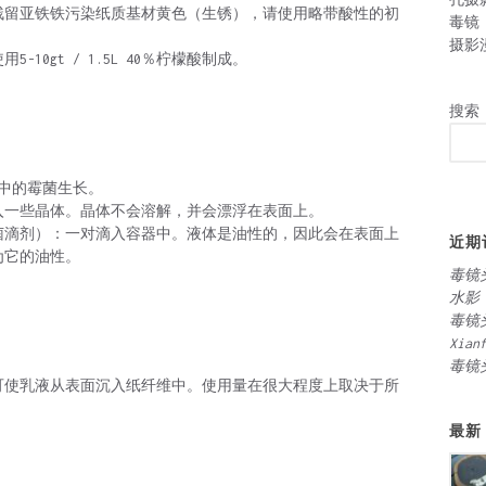
残留亚铁铁污染纸质基材黄色（生锈），请使用略带酸性的初
毒镜
摄影
10gt / 1.5L 40％柠檬酸制成。
搜索
中的霉菌生长。
入一些晶体。晶体不会溶解，并会漂浮在表面上。
菌滴剂）：一对滴入容器中。液体是油性的，因此会在表面上
近期
为它的油性。
毒镜
水影
毒镜
Xian
毒镜
可使乳液从表面沉入纸纤维中。使用量在很大程度上取决于所
最新