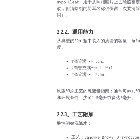
Hypo Clear：用于从照相照片上去除
改，但清除剂的简写名称仍保留。次要清除
同）。
2.2.2。通用能力
从典型的30ml瓶中装入的滴管的容量：每1ml约
度。
1滴管满〜= .6ml
2滴管充满〜= 1.25ml
4滴管满〜= 2.5ml
铁版印刷工艺的乳液量指南：通常每8×10
和环境条件，少至1.5毫升或多达3毫升。
2.2.3。工艺附加
酸性初始洗涤水：
工艺：Vandyke Brown，Argyrot