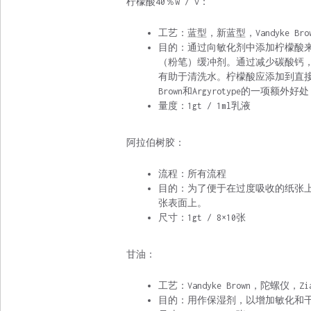
柠檬酸40％w / v：
工艺：蓝型，新蓝型，Vandyke Bro
目的：通过向敏化剂中添加柠檬酸
（粉笔）缓冲剂。通过减少碳酸钙
有助于清洗水。柠檬酸应添加到直接用
Brown和Argyrotype的一
量度：1gt / 1ml乳液
阿拉伯树胶：
流程：所有流程
目的：为了便于在过度吸收的纸张
张表面上。
尺寸：1gt / 8×10张
甘油：
工艺：Vandyke Brown，陀螺仪，Zia
目的：用作保湿剂，以增加敏化和干