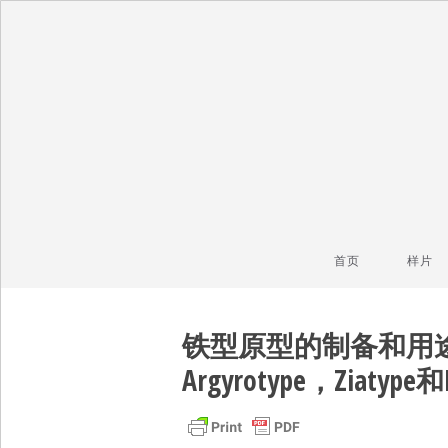
毒镜头
沿着时光逆流而上
首页
样片
铁型原型的制备和用途：氰
Argyrotype，Ziat