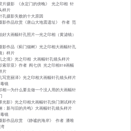
胶片摄影 《永定门的傍晚》 光之印相 针
头样片
针孔摄影失败的十大原因
摄影作品欣赏《唐山大地震遗址》 作者 范
拍好大画幅针孔照片——光之印相（黄滤镜）
摄影作品《蓟门烟树》光之印相大画幅针孔
镜）样片
孔之境》光之印相 大画幅针孔镜头样片
影索菲亚》作者 阎七供 光之印相810画幅
样片
孔写意丽泽》光之印相大画幅针孔镜头样片
 毒镜
印相——为什么要去做一个没人用的大画幅针
门
泽光影》光之印相大画幅针孔快门测试样片
钢：新与旧的共鸣》大画幅针孔镜头样片
 毒镜
摄影作品欣赏 《静谧的海岸》 作者 潘唯
台湾