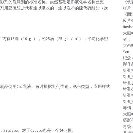
《倒
照相定影剂的洗涤剂的标准名称。虽然基础定影液化学名称已更
样片
剂用亚硫酸盐代替难以吸收的，难以洗净的硫代硫酸盐（次
《丽
胶片
Hush
大画
有16滴（16 gt），约25滴（25 gt / ml），平均化学密
者：
大画
Yan
纪念
影作
针孔
针孔
针孔
印刷品使用2ml乳液。有时根据乳剂类别，纸张类型，应用样式
针孔
针孔
针孔
毒镜：
大画
摄影
毒镜
ype，Ziatype。对于Cytype也是一个好习惯。
孔摄