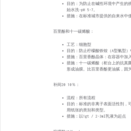
目的：为防止在碱性环境中产生的
始水洗-pH 5-7。
措施：在标准城市提供的自来水中使用5-
百里酚和十一碳烯酸：
工艺：细胞型
目的：防止柠檬酸铁铵（A型氰型）
措施：百里香酚晶体：在容器中加
措施：十一碳烯酸（柜台上的抗真
形成油膜。比百里香酚更油腻，因
补间20 10％：
流程：所有流程
目的：标准的非离子表面活性剂，
用纸张的类别和类型。
措施：以1gt / 2-3ml乳液为起点