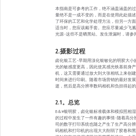
本指南是可参考的工作，绝不涵盖涵盖的过
量绝不是一成不变的，而是在使用此处描述
了环保的工艺和化学处理方法，但另一方面
适当时，您应该戴手套。您应尽量减少飞溅
光源-这些不是晒黑站。发生泄漏时，请参阅
2.摄影过程
卤化银工艺-早期用溴化银敏化的明胶大小
光的敏感度更高，因此使其感光铁基前身产
机，这又需要通过放大到大张相纸上来创建
时间来进行印刷。随着市场营销的最好发展
逝，然后是高分辨率数码相机和负担得起的
2.1。总览
B＆W银明胶，卤化银标准载体和模拟照相
的过程中发生了一件有趣的事情-随着高分
司的数字打印系统也随之产生了生产高分辨
码相机和打印机的出现大大削弱了胶卷和黑