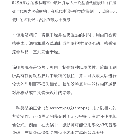
6.将显影后的板从暗室中取出并放入一托盘硫代硫酸钠（在湿
板时代称为次硫酸钠，在现代术语中称为定影剂），以除去未
使用的卤化银，然后在淡水中洗涤。
7.使用酒精灯，将板干燥并在仍温热的同时，用由口香糖
檀香木，酒精和熏衣草油制成的保护性清漆流动。檀香清
漆非常粘，直到完全干燥。
该印版现在是负片，可用于制作各种纸质照片。胶版印刷
版具有任何银基胶片中最细的颗粒，并且可以放大以进行
较大的印刷而不损失细节。胶印胶卷底片中的模糊区域是
对象移动或早期镜头设计的结果。
一种类型的正像（如ambrotype或tintype）几乎以相同的
方式制作。正值需要的曝光时间要少得多，有时还使用其
他公式。例如，在火锅中，摄影师可能使用溴化钾代替溴
化镉，而氰化钾通常是固定火锅中正极的首选方法。