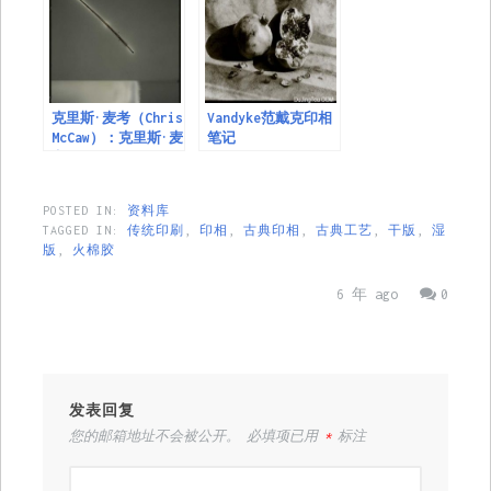
克里斯·麦考（Chris
Vandyke范戴克印相
McCaw）：克里斯·麦
笔记
考的晒伤
POSTED IN:
资料库
TAGGED IN:
传统印刷
,
印相
,
古典印相
,
古典工艺
,
干版
,
湿
版
,
火棉胶
6 年 ago
0
发表回复
您的邮箱地址不会被公开。
必填项已用
*
标注