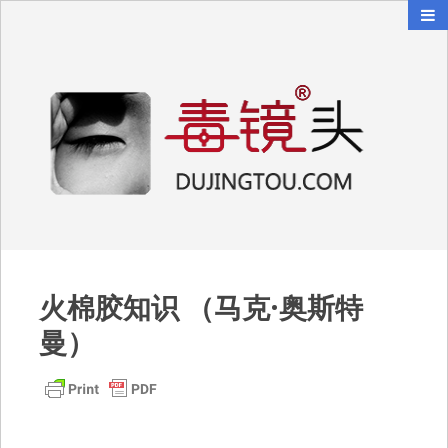
毒镜头
沿着时光逆流而上
火棉胶知识 （马克·奥斯特
曼）