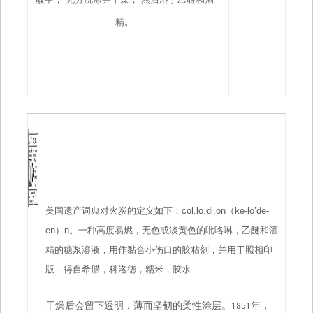
精。
美国遗产词典对火炭的定义如下：col.lo.di.on（ke-lo’de-
en）n。一种高度易燃，无色或淡黄色的吡咯啉，乙醚和酒
精的糖浆溶液，用作黏合小伤口的胶粘剂，并用于照相印
版，得自希腊，科洛德，糯米，胶水
干燥后会留下透明，薄而坚韧的柔性涂层。1851年，