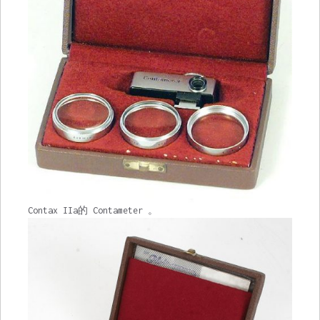
Contax IIa的 Contameter 。