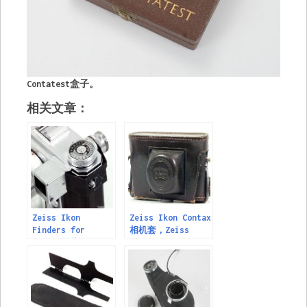
Contatest盒子。
相关文章：
Zeiss Ikon
Zeiss Ikon Contax
Finders for
相机套，Zeiss
Contax，蔡司Ikon
Ikon Camera Cases
Finds for
for Contax
Contax，