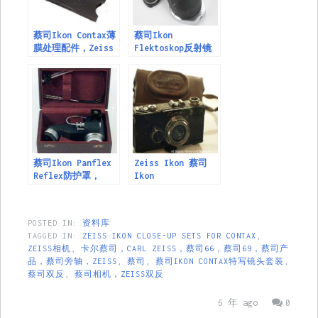
蔡司Ikon Contax薄
蔡司Ikon
膜处理配件，Zeiss
Flektoskop反射镜
Ikon Film
适用于Contax，
Handling
Zeiss Ikon
Accessories for
Flektoskop reflex
Contax
housing for
Contax
蔡司Ikon Panflex
Zeiss Ikon 蔡司
Reflex防护罩，
Ikon
Zeiss Ikon
Panflex Reflex
Housing for
POSTED IN:
资料库
Contax
TAGGED IN:
ZEISS IKON CLOSE-UP SETS FOR CONTAX
,
ZEISS相机
,
卡尔蔡司，CARL ZEISS，蔡司66，蔡司69，蔡司产
品，蔡司旁轴，ZEISS
,
蔡司
,
蔡司IKON CONTAX特写镜头套装
,
蔡司双反
,
蔡司相机，ZEISS双反
6 年 ago
0