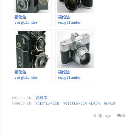
福伦达
福伦达
voigtlander
voigtlander
Brillant series
IFBAFLEX M 102
(1974)
福伦达
福伦达
voigtlander
voigtlander
Superb Series
Ultramatic series
POSTED IN:
资料库
TAGGED IN:
VOIGTLANDER
,
VOIGTLANDER ALPIN
,
福伦达
8 年 ago
0