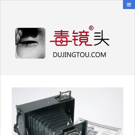
毒镜头
沿着时光逆流而上