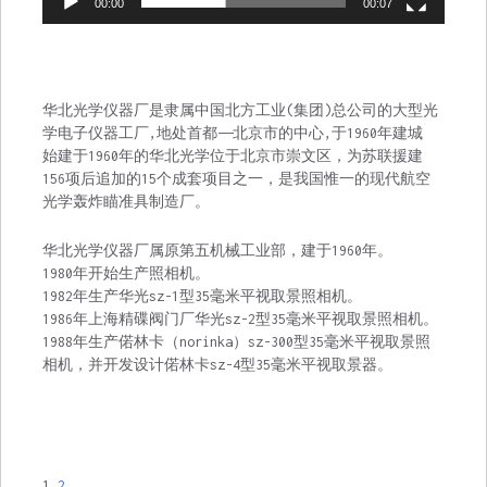
00:00
00:07
华北光学仪器厂是隶属中国北方工业(集团)总公司的大型光
学电子仪器工厂,地处首都——北京市的中心,于1960年建城
始建于1960年的华北光学位于北京市崇文区，为苏联援建
156项后追加的15个成套项目之一，是我国惟一的现代航空
光学轰炸瞄准具制造厂。
华北光学仪器厂属原第五机械工业部，建于1960年。
1980年开始生产照相机。
1982年生产华光sz-1型35毫米平视取景照相机。
1986年上海精碟阀门厂华光sz-2型35毫米平视取景照相机。
1988年生产偌林卡（norinka）sz-300型35毫米平视取景照
相机，并开发设计偌林卡sz-4型35毫米平视取景器。
1
2