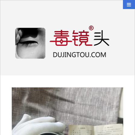
毒镜头
沿着时光逆流而上