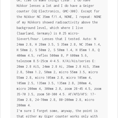
OK, time to make things clear. I do have
Nikkor lenses a lot and I do have a Geiger
counter (GQ Electronics, GMC-300). Except for
the Nikkor NC 35mm f/1.4, NONE, I repeat: NONE
of my Nikkors showed radioactivity above the
background level, which where I live
(Saarland, Germany) is 0.25 micro-
Sievert/hour. Lenses that I tested. Auto: N
24mm 2.8, H 28mm 3.5, S 35mm 2.8, NC 35mm 1.4,
H 50mm 2, S 50mm 2, S 50mm 1.4, H 85mm 1.8, Q
400mm 4.5, reflex 500mm 8, P 600mm 5.6,
telezoom 8.5-25cm 4-4.5. K/Ai/Ais/series E:
20mm 2.8 AiS, 24mm 2.8 Ai, 28mm 2.8 AiS, 35mm
2.8, 50mm 1.2, 50mm 2, micro 55mm 3.5, micro
55mm 2.8, micro 105mm 2.8, micro 105mm 4,
105mm 2.5, 135mm 3.5, 135mm 2.8, 200mm 4,
micro 200mm 4, 300mm 2.8, zoom 28-45 4.5, zoom
35-70 3.5, zoom 50-300 4.5. AF/AFD/AFS: 17-
35mm 2.8, 24-70mm 2.8, 80-200mm 2.8, micro
200mm 4.
I’m sure I forget some, anyway, the point is
that either my Giger counter works only with