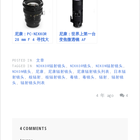
2.8（第二部分）
尼康：PC-NIKKOR
尼康：世界上第一台
28 mm F 4 寻找大
变焦微透镜 AF
画幅相机的技巧
Zoom-Micro Nikkor
ED 70-180 mm F
4.5-5.6 D.
POSTED IN:
文章
TAGGED IN:
NIKKOR辐射镜头
,
NIKKOR镜头
,
NIKON辐射镜头
,
NIKON镜头
,
尼康
,
尼康辐射镜头
,
尼康辐射镜头列表
,
日本辐
射镜头
,
核辐射
,
核辐射镜头
,
毒镜
,
毒镜头
,
辐射
,
辐射镜
头
,
辐射镜头列表
4 年 ago
4
4 COMMENTS