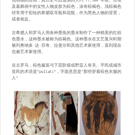
他动物的绘画，其历史可以追溯到大约 17,300 年前。古埃
及墓葬画中的女性人物皮肤为棕色，涂有棕褐色。浅棕褐色
经常用于彩绘的希腊双耳瓶和花瓶，作为黑色人物的背景，
或者相反。
古希腊人和罗马人用各种墨鱼的墨水制作了一种精美的红棕
色墨水，这种墨水被称为棕褐色。这种墨水在文艺复兴时期
被列奥纳多·达·芬奇、拉斐尔和其他艺术家使用，直到现在
也被艺术家使用。
在古罗马，棕色服装与下层阶级或野蛮人有关。平民或城市
贫民的术语是“pullati”，字面意思是“那些穿着棕色衣服的
人”