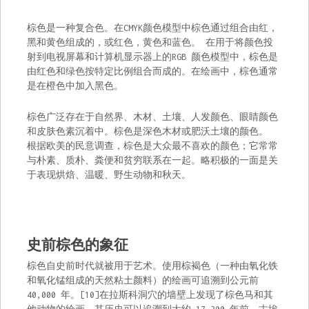
棕色是一种复合色。在CMYK颜色模型中棕色通过组合由红，
黑和黄色组成的，或红色，黄色和蓝色。 在用于将颜色投
射到电视屏幕和计算机显示器上的RGB 颜色模型中，棕色是
由红色和绿色按特定比例组合而成的。在绘画中，棕色通常
是在橙色中加入黑色。
棕色广泛存在于自然界、木材、土壤、人发颜色、眼睛颜色
和皮肤色素沉着中。棕色是深色木材或肥沃土壤的颜色。
根据欧美的民意调查，棕色是大众最不喜欢的颜色；它常常
与朴素、质朴、粪便和贫穷联系在一起。略积极的一面是关
于表现烘焙、温暖、野生动物和秋天。
史前棕色的象征
棕色自史前时代就被用于艺术。使用棕褐色（一种由氧化铁
和氧化锰组成的天然粘土颜料）的绘画可追溯到公元前
40,000 年。[10]在拉斯科洞穴的墙壁上发现了棕色马和其