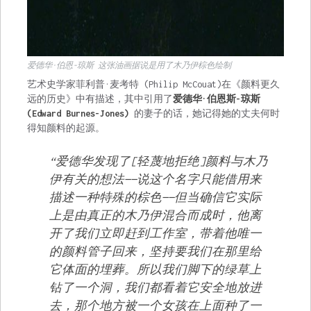
爱德华·伯恩-琼斯 这张油画据说是用了木乃伊棕色绘制
艺术史学家菲利普·麦考特 (Philip McCouat)在《
颜料更久
远的历史》中有描述，
其中引用了
爱德华·伯恩斯-琼斯
(Edward Burnes-Jones)
的妻子的话，她记得她的丈夫何时
得知颜料的起源。
“
爱德华发现了[轻蔑地拒绝]颜料与木乃
伊有关的想法——说这个名字只能借用来
描述一种特殊的棕色——但当确信它实际
上是由真正的木乃伊混合而成时，他离
开了我们立即赶到工作室，带着他唯一
的颜料管子回来，坚持要我们在那里给
它体面的埋葬。所以我们脚下的绿草上
钻了一个洞，我们都看着它安全地放进
去，那个地方被一个女孩在上面种了一