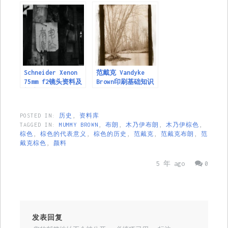
Schneider Xenon
范戴克 Vandyke
75mm f2镜头资料及
Brown印刷基础知识
样片
POSTED IN:
历史
,
资料库
TAGGED IN:
MUMMY BROWN
,
布朗
,
木乃伊布朗
,
木乃伊棕色
,
棕色
,
棕色的代表意义
,
棕色的历史
,
范戴克
,
范戴克布朗
,
范
戴克棕色
,
颜料
5 年 ago
0
发表回复