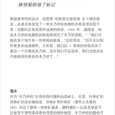
株雏菊根做了标记
根据麦考特的说法，伯恩斯-琼斯是拉迪亚德·吉卜林的朋
友，后者后来发现了一管木乃伊棕色燃料并将其埋在院子
里，试图纠正将其用作油漆的错误。1964 年，据报道，制
造木乃伊棕色颜料的制造商用完了木乃伊原料。“
“我们可
能在某个地方有一些奇怪的肢体，”总经理说，“但不足以制
作更多的油漆燃料。几年前，我们以 3 英镑的价格卖掉了
最后一个完整的木乃伊。也许我们不应该有。我们当然其实
不能再得到更多的木乃伊了。”
现今
作为“木乃伊棕”出售的现代颜料由高岭土、石英、针铁矿和
赤铁矿的混合物组成，赤铁矿和针铁矿（通常占含量的
60%）决定了颜色——赤铁矿越多，颜料越红——以及其他是可
以改变不透明度或着色强度的惰性物质。木乃伊棕的颜色可