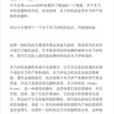
今天在看youtube的时候看到了晓涵的一个视频，关于木乃
伊棕色颜料的历史。你没想错，木乃伊棕就是用木乃伊尸体
制作的颜料。
所以今天整理了一下关于木乃伊棕的知识，可能很枯燥。
如果一副棕色的古董画作看起来超凡脱俗，那是因为在某些
方面它们确实如此。艺术家使用的棕色颜料被称为木乃伊棕
色，因为它实际上真的是由磨碎的埃及木乃伊制成的。
木乃伊棕色颜料本身不容易模仿。它不仅仅是由普通的长期
干燥的木乃伊尸体制成的。木乃伊化过程涉及涂抹沥青树
脂，通常会移除器官。然后将整个木乃伊尸体磨碎用于商业
用途，并且只是错误地当颜料使用。木乃伊棕色（Mummy
Brown） 是一种易变的颜色，这意味着它很容易褪色，并且
开裂，然而，除了它的开裂倾向，它的成分和质量变化很
大，而且由于它含有氨和脂肪颗粒，很可能会影响它所使用
的其他颜色。虽然 19 世纪的画家很容易因为尸体的原因而
放弃使用它，但很长一段时间后它仍然被制造出来。这种做