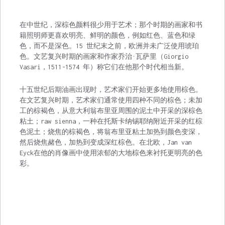
在中世纪，深棕色颜料很少用于艺术；那个时期的画家和书
籍照明师更喜欢明亮、鲜明的颜色，例如红色、蓝色和绿
色，而不是深色。15 世纪末之前，欧洲并未广泛使用琥珀
色。文艺复兴时期的画家和作家乔治·瓦萨里（Giorgio
Vasari，1511-1574 年）称它们在他那个时代相当新。
十五世纪后期油画出现时，艺术家们开始更多地使用棕色。
在文艺复兴时期，艺术家们通常使用四种不同的棕色；未加
工的棕褐色，从意大利翁布里亚周围的泥土中开采的深棕色
粘土；raw sienna，一种在托斯卡纳锡耶纳附近开采的红棕
色泥土；烧焦的棕褐色，将翁布里亚粘土加热到颜色变深，
然后烧焦赭色，加热到变成深红棕色。在北欧，Jan van
Eyck在他的肖像画中使用浓郁的大地棕色来衬托更明亮的色
彩。