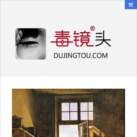
毒镜头
沿着时光逆流而上