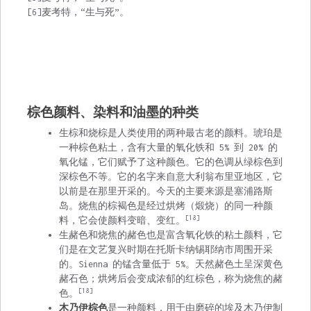
[6]麦考特，“生与死”。
棕色颜料、染料和油墨的种类
生
棕
和烧棕是人类使用的两种最古老的颜料。琥珀是
一种棕色粘土，含有大量的
氧化铁
和 5% 到 20% 的
氧化锰
，它们赋予了这种颜色。它的色调从绿棕色到
深棕色不等。它的名字来自意大利
翁布里亚
地区，它
以前是在那里开采的。今天的主要来源是
塞浦路斯
岛。烧焦的棕褐色是经过烘烤（煅烧）的同一种颜
[18]
料，它会使颜料变暗、变红。
生
赭色
和烧焦的赭色也是富含氧化铁的粘土颜料，它
们是在
文艺复兴时期
在托斯卡纳锡耶纳市周围开采
的。Sienna 的锰含量低于 5%。天然赭色土呈深黄色
赭石
色；烘烤后会变成浓郁的红棕色，称为烧焦的赭
[18]
色。
木乃伊棕色
是一种颜料，用于由磨碎的埃及木乃伊制