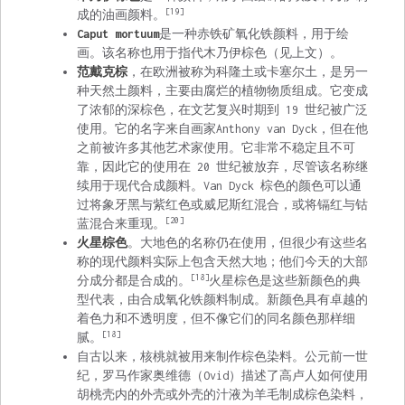
[19]
成的油画颜料。
Caput mortuum
是一种赤铁矿氧化铁颜料，用于绘
画。该名称也用于指代木乃伊棕色（见上文）。
范戴克棕
，在欧洲被称为科隆土或卡塞尔土，是另一
种天然土颜料，主要由腐烂的植物物质组成。它变成
了浓郁的深棕色，在文艺复兴时期到 19 世纪被广泛
使用。它的名字来自画家
Anthony van Dyck
，但在他
之前被许多其他艺术家使用。它非常不稳定且不可
靠，因此它的使用在 20 世纪被放弃，尽管该名称继
续用于现代合成颜料。Van Dyck 棕色的颜色可以通
过将象牙黑与紫红色或威尼斯红混合，或将镉红与钴
[20]
蓝混合来重现。
火星棕色
。大地色的名称仍在使用，但很少有这些名
称的现代颜料实际上包含天然大地；他们今天的大部
[18]
分成分都是合成的。
火星棕色是这些新颜色的典
型代表，由合成氧化铁颜料制成。新颜色具有卓越的
着色力和不透明度，但不像它们的同名颜色那样细
[18]
腻。
自古以来，核桃就被用来制作棕色染料。公元前一世
纪，罗马作家
奥维德
（Ovid）描述了
高卢人
如何使用
胡桃壳内的外壳或外壳的汁液为羊毛制成棕色染料，