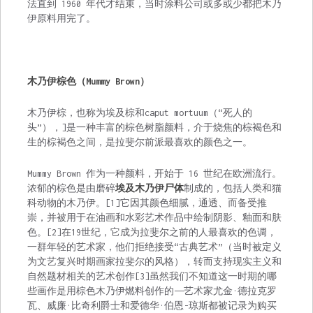
法直到 1960 年代才结束，当时涂料公司或多或少都把木乃
伊原料用完了。
木乃伊棕色（Mummy Brown）
木乃伊棕，也称为埃及棕和caput mortuum（“死人的
头”），]是一种丰富的棕色树脂颜料，介于烧焦的棕褐色和
生的棕褐色之间，是拉斐尔前派最喜欢的颜色之一。
Mummy Brown 作为一种颜料，开始于 16 世纪在欧洲流行。
浓郁的棕色是由磨碎
埃及木乃伊尸体
制成的，包括人类和猫
科动物的木乃伊。[1]它因其颜色细腻，通透、而备受推
崇，并被用于在油画和水彩艺术作品中绘制阴影、釉面和肤
色。[2]在19世纪，它成为拉斐尔之前的人最喜欢的色调，
一群年轻的艺术家，他们拒绝接受“古典艺术”（当时被定义
为文艺复兴时期画家拉斐尔的风格），转而支持现实主义和
自然题材相关的艺术创作[3]虽然我们不知道这一时期的哪
些画作是用棕色木乃伊燃料创作的——艺术家尤金·德拉克罗
瓦、威廉·比奇利爵士和爱德华·伯恩-琼斯都被记录为购买