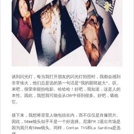
谈到闪光灯，每当我打开朋友的闪光灯拍照时，我都会感到
非常恼火，他们总是说的第一句话是“我的眼睛超大”。叹。
来吧，很荣幸能拍电影。哈哈哈！好吧，我知道，这是人的
本性。因此，我想我可能会从CNY中得到很多。好吧，吸吮
它。
接下来，我想将背景人物包括在内，而不仅仅是肖像照片。
因此，50mm镜头似乎不是一个好选择。尼康FM 2退出市场是
因为我只有50mm镜头。同样，Contax TVS和La Sardina是选