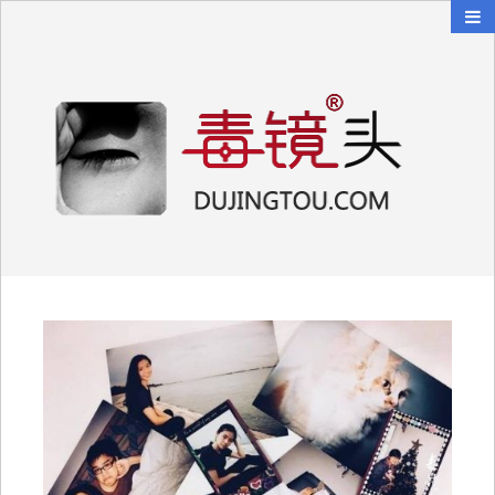
毒镜头
沿着时光逆流而上