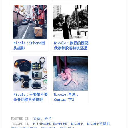
相机吗？
Nicole：iPhone街
Nicole：旅行的困惑
头摄影
我该带胶卷相机还是
数码相机？
Nicole：不要怕不要
Nicole:再见，
怂开始胶片摄影吧
Contax TVS
POSTED IN:
文章
,
样片
TAGGED IN:
FILMBASEDTRAVELER
,
NICOLE
,
NICOLE学摄影
,