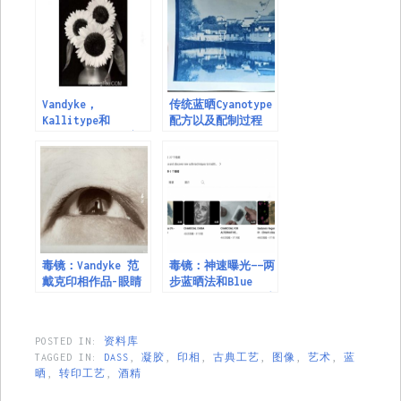
Vandyke，
传统蓝晒Cyanotype
Kallitype和
配方以及配制过程
Argyrotype的配方
概述
毒镜：Vandyke 范
毒镜：神速曝光——两
戴克印相作品-眼睛
步蓝晒法和Blue
Flash CyanoType法
POSTED IN:
资料库
TAGGED IN:
DASS
,
凝胶
,
印相
,
古典工艺
,
图像
,
艺术
,
蓝
晒
,
转印工艺
,
酒精