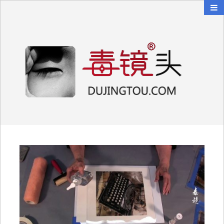
毒镜头
沿着时光逆流而上