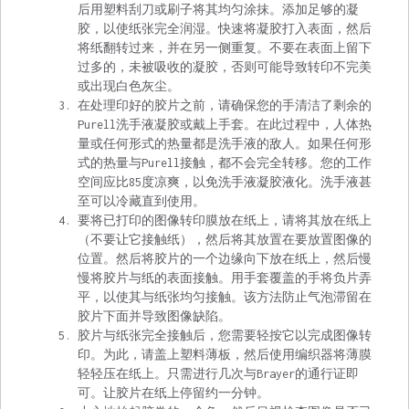
后用塑料刮刀或刷子将其均匀涂抹。添加足够的凝
胶，以使纸张完全润湿。快速将凝胶打入表面，然后
将纸翻转过来，并在另一侧重复。不要在表面上留下
过多的，未被吸收的凝胶，否则可能导致转印不完美
或出现白色灰尘。
在处理印好的胶片之前，请确保您的手清洁了剩余的
Purell洗手液凝胶或戴上手套。在此过程中，人体热
量或任何形式的热量都是洗手液的敌人。如果任何形
式的热量与Purell接触，都不会完全转移。您的工作
空间应比85度凉爽，以免洗手液凝胶液化。洗手液甚
至可以冷藏直到使用。
要将已打印的图像转印膜放在纸上，请将其放在纸上
（不要让它接触纸），然后将其放置在要放置图像的
位置。然后将胶片的一个边缘向下放在纸上，然后慢
慢将胶片与纸的表面接触。用手套覆盖的手将负片弄
平，以使其与纸张均匀接触。该方法防止气泡滞留在
胶片下面并导致图像缺陷。
胶片与纸张完全接触后，您需要轻按它以完成图像转
印。为此，请盖上塑料薄板，然后使用编织器将薄膜
轻轻压在纸上。只需进行几次与Brayer的通行证即
可。让胶片在纸上停留约一分钟。