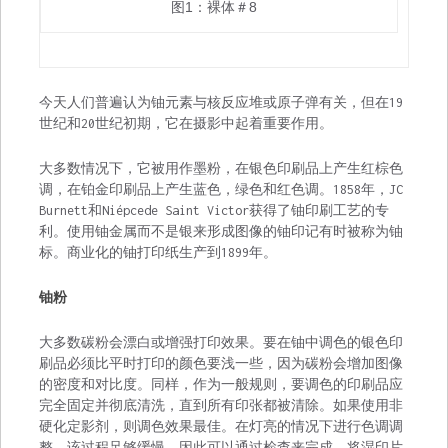
图1：裸体＃8
今天人们普遍认为铀元素与核反应堆或原子弹有关，但在19
世纪和20世纪初期，它在摄影中起着重要作用。
大多数情况下，它被用作墨粉，在银色印刷品上产生红棕色
调，在铂金印刷品上产生蓝色，绿色和红色调。1858年，JC
Burnett和Niépcede Saint Victor获得了铀印刷工艺的专
利。使用铀金属而不是银来形成图像的铀印记有时被称为铀
标。商业化的铀打印纸生产到1899年。
铀粉
大多数碳粉会漂白或增强打印效果。要在铀中调色的银色印
刷品必须比平时打印的颜色要浅一些，因为碳粉会增加图像
的密度和对比度。同样，作为一般规则，要调色的印刷品应
完全固定并彻底清洗，直到所有印张都被清除。如果使用非
硬化定影剂，则调色效果最佳。在灯亮的情况下进行色调调
整。该过程足够缓慢，因此可以通过检查来完成。将湿印片