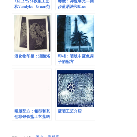
Kallitype铁银工艺
毒镜：神速曝光——两
和Vandyke Brown范
步蓝晒法和Blue
戴克印刷工艺介绍
Flash CyanoType法
（Robert Hirsch）
溴化物印相：溴酸浴
印相：晒版中蓝色调
子的配方
晒版配方：氰型和其
蓝晒工艺介绍
他非银铁盐工艺蓝晒
配方