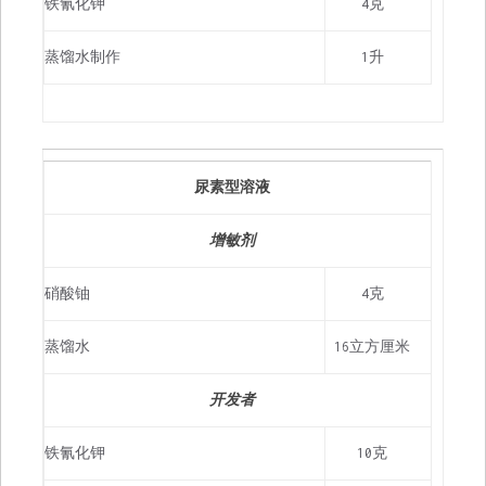
铁氰化钾
4克
蒸馏水制作
1升
尿素型溶液
增敏剂
硝酸铀
4克
蒸馏水
16立方厘米
开发者
铁氰化钾
10克