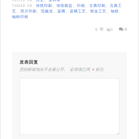
POSTED IN:
历史
,
资料库
TAGGED IN:
传统印刷
,
传统银盐
,
印相
,
古典印刷
,
古典工
艺
,
照片印刷
,
范戴克
,
蓝晒
,
蓝晒工艺
,
钯金工艺
,
铀粉
,
铀粉印相
6 年 ago
0
发表回复
您的邮箱地址不会被公开。
必填项已用
*
标注