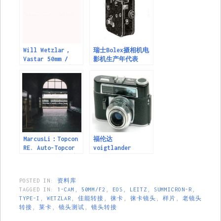
Will Wetzlar，
瑞士Bolex摄相机电
Vastar 50mm /
影机生产年代表
F2.8（M42）镜头
MarcusLi：Topcon
福伦达
RE. Auto-Topcor
voigtlander
1:3.5 f 25mm镜头
Phokina Series
资料及样片
(1963-1969)
POSTED IN:
资料库
TAGGED IN:
1-CAM
,
50MM/F2
,
EOS
,
LEITZ
,
SUMMICRON-R
,
TYPE-I
,
WETZLAR
,
佳能转接
,
徕卡
,
徕卡镜头
,
样片
,
老镜头
转接
,
莱卡
,
镜头测试
,
镜头转接