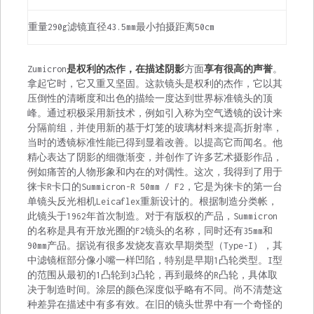
重量290g滤镜直径43.5mm最小拍摄距离50cm
Zumicron
是权利的杰作，在描述阴影
方面
享有很高的声誉
。
拿起它时，它又重又坚固。这款镜头是权利的杰作，它以其
压倒性的清晰度和出色的描绘一度达到世界标准镜头的顶
峰。通过积极采用新技术，例如引入称为空气透镜的设计来
分隔前组，并使用新的基于灯笼的玻璃材料来提高折射率，
当时的透镜标准性能已得到显着改善。以提高它而闻名。他
精心表达了阴影的细微渐变，并创作了许多艺术摄影作品，
例如痛苦的人物形象和内在的对偶性。这次，我得到了用于
徕卡R卡口的Summicron-R 50mm / F2，它是为徕卡的第一台
单镜头反光相机Leicaflex重新设计的。根据制造分类帐，
此镜头于1962年首次制造。对于有版权的产品，Summicron
的名称是具有开放光圈的F2镜头的名称，同时还有35mm和
90mm产品。据说有很多发烧友喜欢早期类型（Type-I），其
中滤镜框部分像小嘴一样凹陷，特别是早期1凸轮类型。I型
的范围从最初的1凸轮到3凸轮，再到最终的R凸轮，具体取
决于制造时间。涂层的颜色深度似乎略有不同。尚不清楚这
种差异在描述中有多有效。在旧的镜头世界中有一个奇怪的