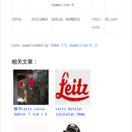
Summicron-R
TOTAL
ASSIGNED
SERIAL NUMBERS
1963-
95,647
1975
Lens superseded by
50mm f/2 Summicron-R II
相关文章：
徕卡Leitz Leica
Leitz Wetzlar
Hektor 7.3cm 1.9
Colorplan 90mm
电影版镜头样片（招
F2.5 M42镜头
财狐狸）