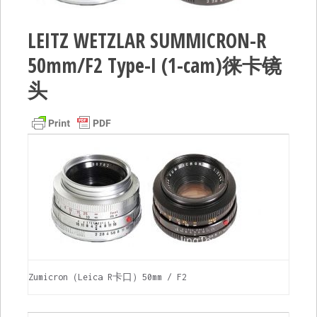
LEITZ WETZLAR SUMMICRON-R
50mm/F2 Type-I (1-cam)徕卡镜
头
Zumicron（Leica R卡口）50mm / F2