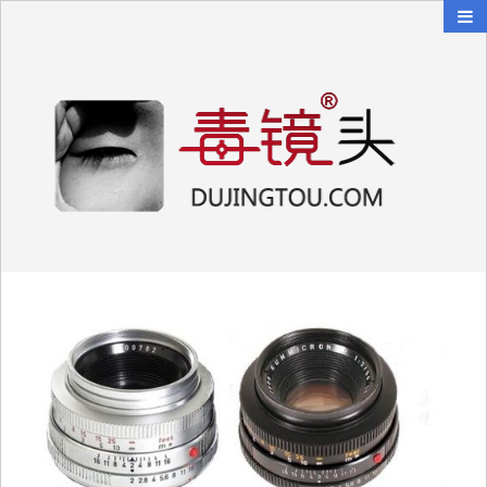
毒镜头
沿着时光逆流而上