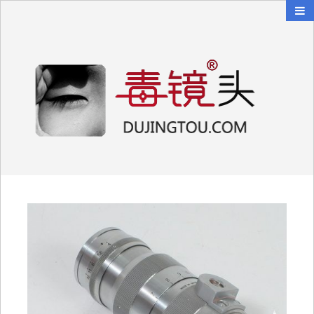
毒镜头
沿着时光逆流而上