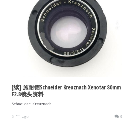
[续] 施耐德Schneider Kreuznach Xenotar 80mm
F2.8镜头资料
Schneider Kreuznach …
5 年 ago
0