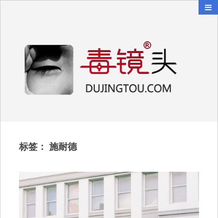
毒镜头
沿着时光逆流而上
标签：
施耐德