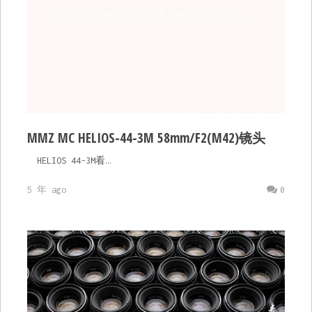
MMZ MC HELIOS-44-3M 58mm/F2(M42)镜头
HELIOS 44-3M看…
5 年 ago
0