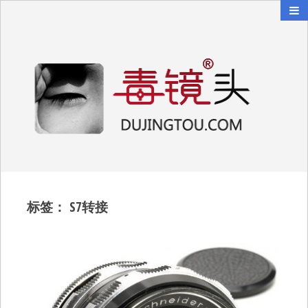
毒镜头
沿着时光逆流而上
标签：
S7转接