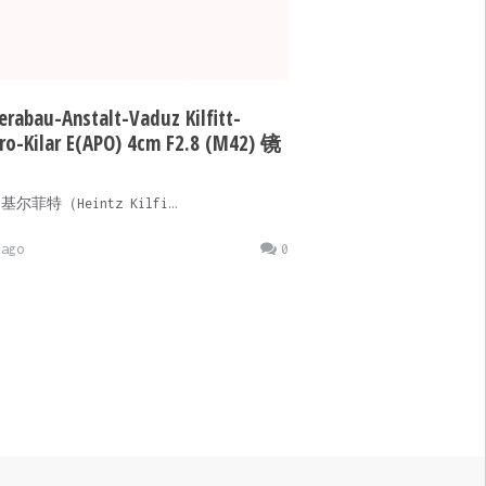
rabau-Anstalt-Vaduz Kilfitt-
o-Kilar E(APO) 4cm F2.8 (M42) 镜
基尔菲特（Heintz Kilfi…
ago
0