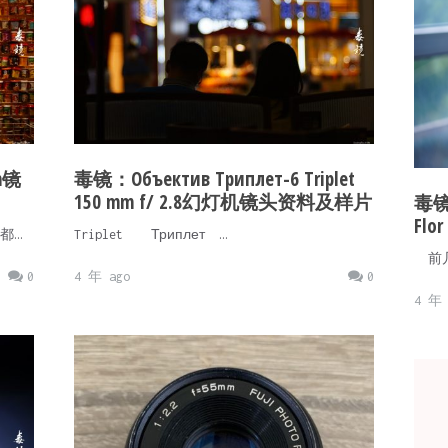
m镜
毒镜：Объектив Триплет-6 Triplet
150 mm f/ 2.8幻灯机镜头资料及样片
毒镜：
Fl
都…
Triplet Триплет …
前几
0
4 年 ago
0
4 年 