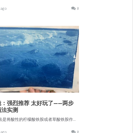
ago
0
镜：强烈推荐 太好玩了——两步
晒法实测
法是将酸性的柠檬酸铁胺或者草酸铁胺作…
ago
0