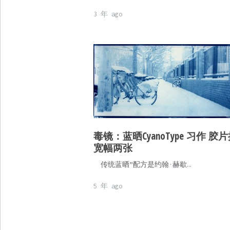
3 年 ago
毒镜：蓝晒CyanoType 习作 胶
宽幅两张
传统蓝晒”配方是约翰·赫歇…
5 年 ago