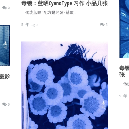
毒镜：蓝晒CyanoType 习作 小品几张
0
传统蓝晒”配方是约翰·赫歇…
5 年 ago
3
毒镜
张
片摄影
传统
5 年 
0