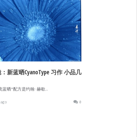
：新蓝晒CyanoType 习作 小品几
蓝晒”配方是约翰·赫歇…
ago
0