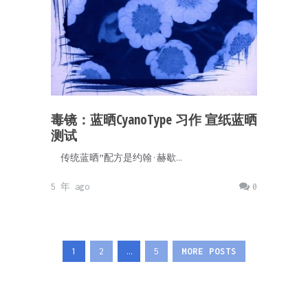
毒镜：蓝晒CyanoType 习作 宣纸蓝晒
测试
传统蓝晒”配方是约翰·赫歇…
5 年 ago
0
1
2
…
5
MORE POSTS