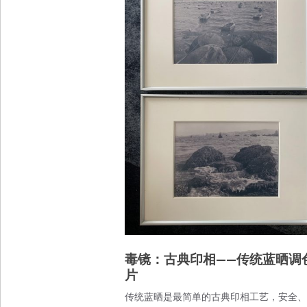
毒镜：古典印相——传统蓝晒调
片
传统蓝晒是最简单的古典印相工艺，安全、