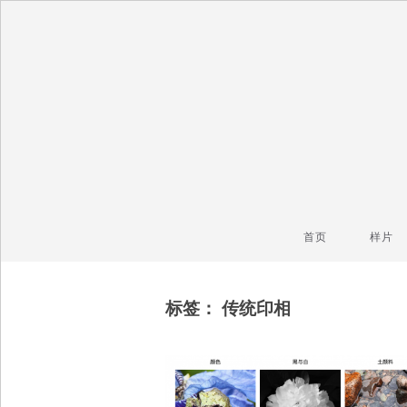
毒镜头
沿着时光逆流而上
首页
样片
标签：
传统印相