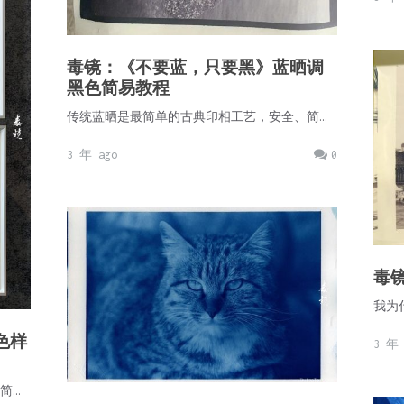
毒镜：《不要蓝，只要黑》蓝晒调
黑色简易教程
传统蓝晒是最简单的古典印相工艺，安全、简…
3 年 ago
0
毒
我为
色样
3 年 
简…