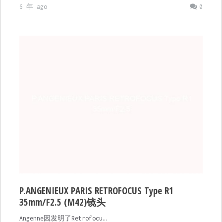
6 年 ago
0
P.ANGENIEUX PARIS RETROFOCUS Type R1
35mm/F2.5 (M42)镜头
Angenne因发明了Retrofocu…