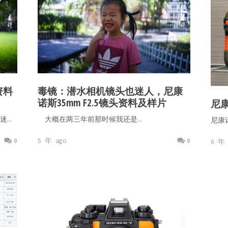
资料
毒镜：潜水相机镜头也迷人，尼康
诺斯35mm F2.5镜头资料及样片
尼康
迷…
大概在两三年前那时候我还是…
尼康诺
0
5 年 ago
0
6 年 