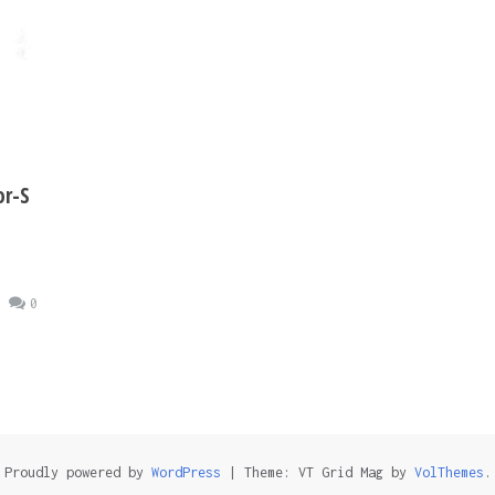
r-S
0
Proudly powered by
WordPress
|
Theme: VT Grid Mag by
VolThemes
.