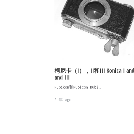
柯尼卡（I），II和III Konica I and 
and III
Rubikon和Rubicon Rubi…
8 年 ago