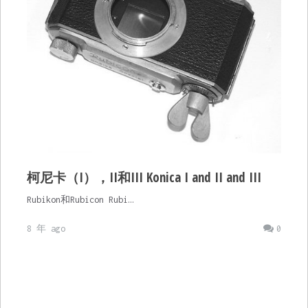
柯尼卡（I），II和III Konica I and II and III
Rubikon和Rubicon Rubi…
8 年 ago
0