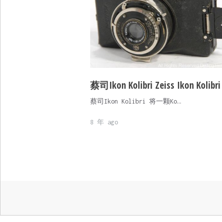
蔡司Ikon Kolibri Zeiss Ikon Kolibri
蔡司Ikon Kolibri 将一颗Ko…
8 年 ago