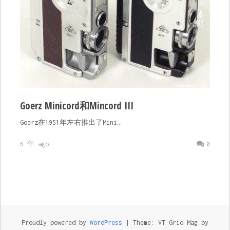
Goerz Minicord和Mincord III
Goerz在1951年左右推出了Mini…
6 年 ago
0
Proudly powered by
WordPress
|
Theme: VT Grid Mag by