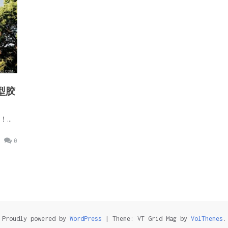
型胶
！…
0
Proudly powered by
WordPress
|
Theme: VT Grid Mag by
VolThemes
.