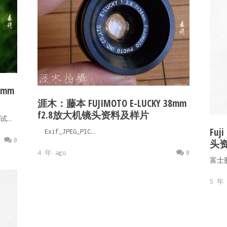
8mm
涯木：藤本 FUJIMOTO E-LUCKY 38mm
f2.8放大机镜头资料及样片
试…
Fuji
Exif_JPEG_PIC…
0
头
4 年 ago
0
富士胶片
5 年 