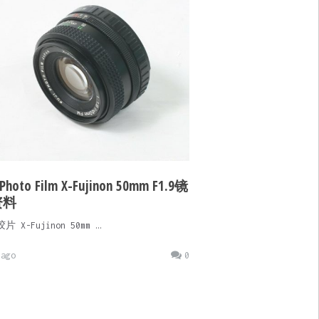
 Photo Film X-Fujinon 50mm F1.9镜
资料
 X-Fujinon 50mm …
ago
0