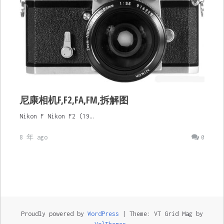
尼康相机F,F2,FA,FM,拆解图
Nikon F Nikon F2 (19…
8 年 ago
0
Proudly powered by
WordPress
|
Theme: VT Grid Mag by