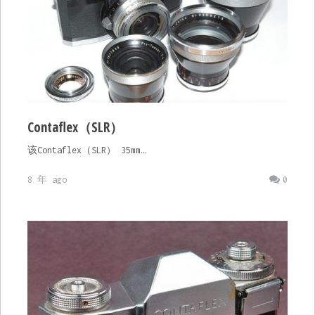
Contaflex（SLR）
该Contaflex（SLR） 35mm…
8 年 ago
0