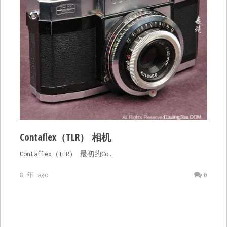
Contaflex（TLR） 相机
Contaflex（TLR） 最初的Co…
8 年 ago
0