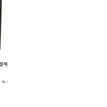
及型号
0