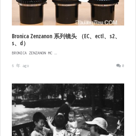
Bronica Zenzanon 系列镜头 （EC、ectl、s2、
s、d）
BRONICA ZENZANON MC …
6 年 ago
0