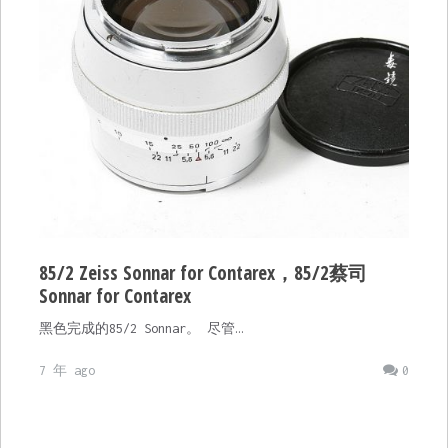
85/2 Zeiss Sonnar for Contarex，85/2蔡司
Sonnar for Contarex
黑色完成的85/2 Sonnar。 尽管…
7 年 ago
0