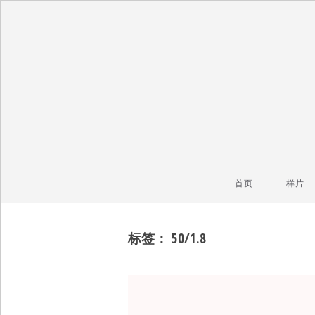
毒镜头
沿着时光逆流而上
首页
样片
标签：
50/1.8