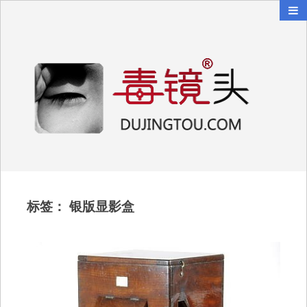
毒镜头
沿着时光逆流而上
标签：
银版显影盒