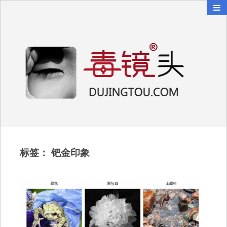
毒镜头
沿着时光逆流而上
标签：
钯金印象