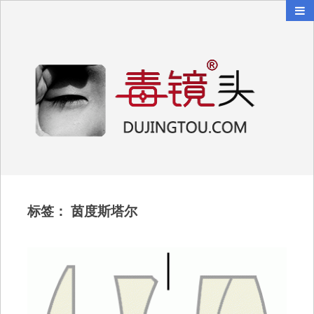
毒镜头
沿着时光逆流而上
标签：
茵度斯塔尔