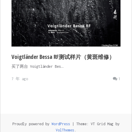
Voigtländer Bessa RF测试样片（黄斑维修）
买了两台 Voigtländer Bes…
7 年 ago
1
Proudly powered by
WordPress
|
Theme: VT Grid Mag by
VolThemes
.