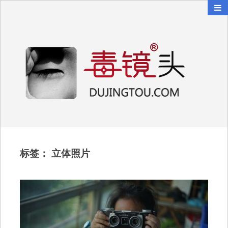
毒镜头
沿着时光逆流而上
标签：
立体照片