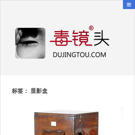
毒镜头
沿着时光逆流而上
标签：
显影盒