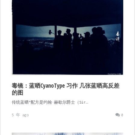
毒镜：蓝晒CyanoType 习作 几张蓝晒高反差
的图
传统蓝晒”配方是约翰·赫歇尔爵士（Sir…
5 年 ago
0