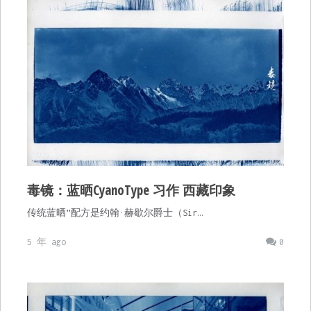
毒镜：蓝晒CyanoType 习作 西藏印象
传统蓝晒”配方是约翰·赫歇尔爵士（Sir…
5 年 ago
0