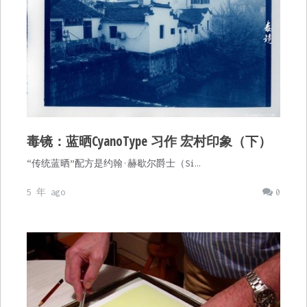
毒镜：蓝晒CyanoType 习作 宏村印象（下）
“传统蓝晒”配方是约翰·赫歇尔爵士（Si…
5 年 ago
0