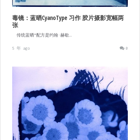
毒镜：蓝晒CyanoType 习作 胶片摄影宽幅两
张
传统蓝晒”配方是约翰·赫歇…
5 年 ago
0