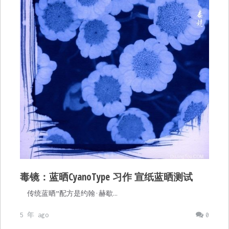
毒镜：蓝晒CyanoType 习作 宣纸蓝晒测试
传统蓝晒”配方是约翰·赫歇…
5 年 ago
0