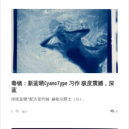
毒镜：新蓝晒CyanoType 习作 极度震撼，深
蓝
传统蓝晒”配方是约翰·赫歇尔爵士（Sir…
5 年 ago
0