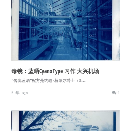
毒镜：蓝晒CyanoType 习作 大兴机场
“传统蓝晒”配方是约翰·赫歇尔爵士（Si…
5 年 ago
0