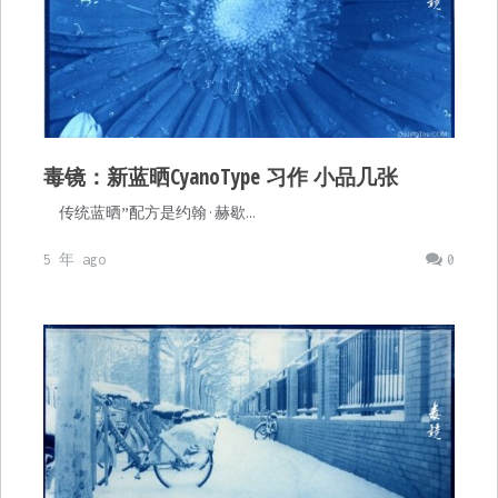
毒镜：新蓝晒CyanoType 习作 小品几张
传统蓝晒”配方是约翰·赫歇…
5 年 ago
0