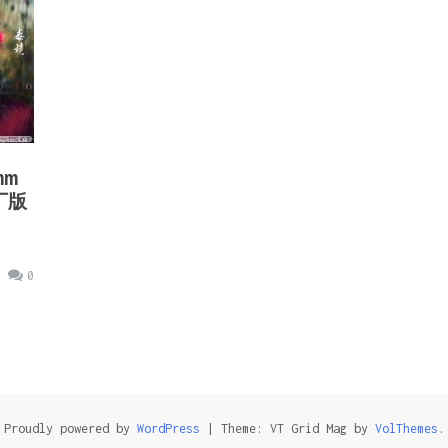
mm
工厂版
0
Proudly powered by
WordPress
|
Theme: VT Grid Mag by
VolThemes
.