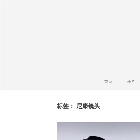
毒镜头
沿着时光逆流而上
首页
样片
标签：
尼康镜头