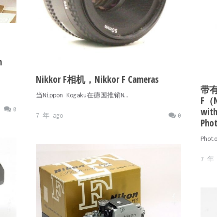
n
Nikkor F相机，Nikkor F Cameras
带有
当Nippon Kogaku在德国推销N…
F（N
with
0
7 年 ago
0
Phot
Pho
7 年 