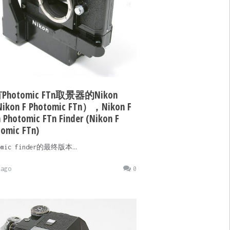
Photomic FTn取景器的Nikon
ikon F Photomic FTn），Nikon F
 Photomic FTn Finder (Nikon F
omic FTn)
tomic finder的最终版本…
ago
0