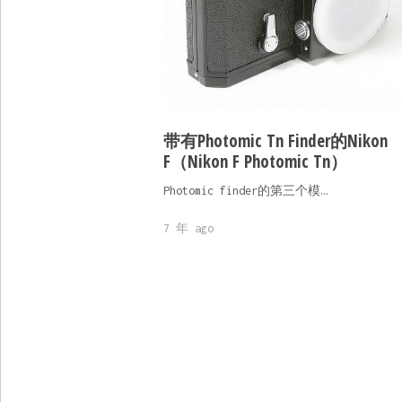
带有Photomic Tn Finder的Nikon
F（Nikon F Photomic Tn）
Photomic finder的第三个模…
7 年 ago