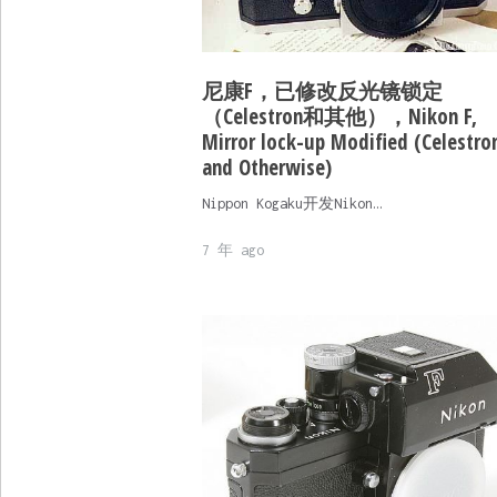
尼康F，已修改反光镜锁定
（Celestron和其他），Nikon F,
Mirror lock-up Modified (Celestro
and Otherwise)
Nippon Kogaku开发Nikon…
7 年 ago