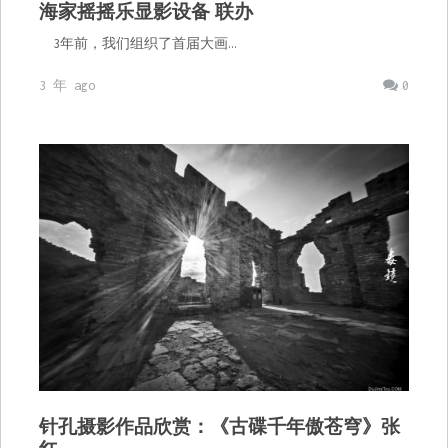
海家摇摇乐显影设备 联办
3年前，我们组织了首届大画…
3 年 ago
0
针孔摄影作品欣赏：《古碟千年傲苍穹》张