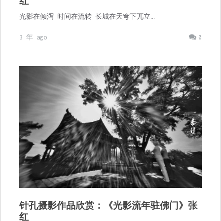
红
光影在倾泻 时间在流转 长城在天穹下兀立…
3 年 ago
0
针孔摄影作品欣赏：《光影流年驻佛门》张
红