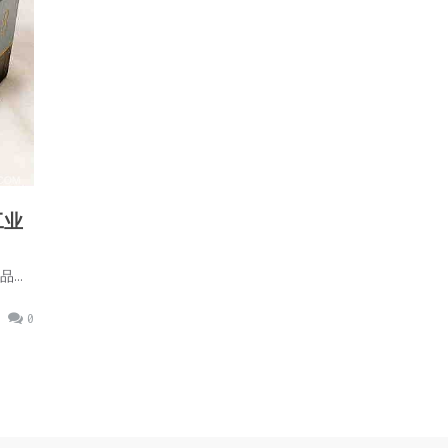
机工业
品…
0