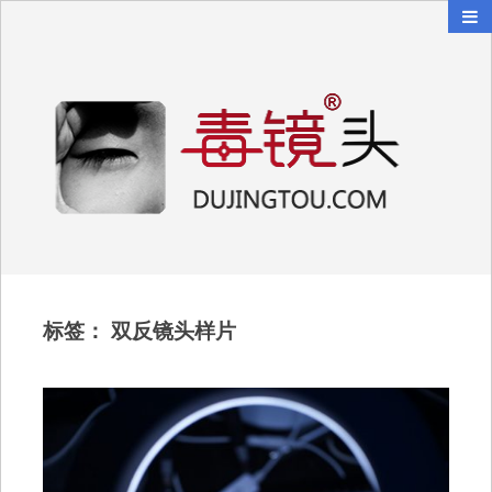
毒镜头
沿着时光逆流而上
标签：
双反镜头样片