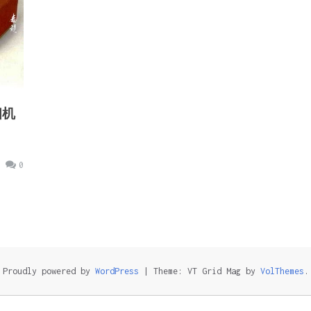
相机
0
Proudly powered by
WordPress
|
Theme: VT Grid Mag by
VolThemes
.