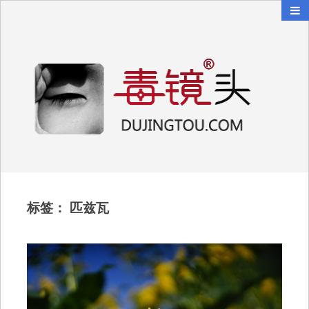
毒镜头
沿着时光逆流而上
标签：
匹兹瓦