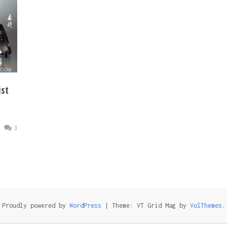
st
3
Proudly powered by
WordPress
|
Theme: VT Grid Mag by
VolThemes
.