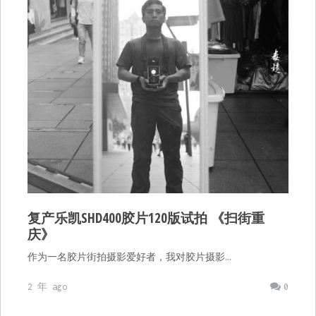
复产乐凯SHD400胶片120版试拍 《扫街重
庆》
作为一名胶片街拍摄影爱好者，我对胶片摄影…
2 年 ago
0